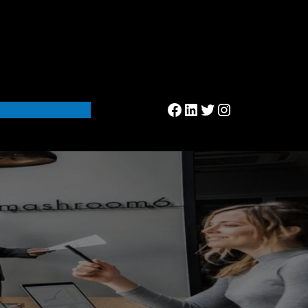
Facebook
LinkedIn
Twitter
Instagram