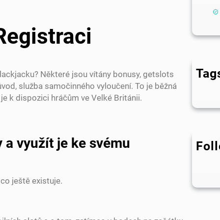
Registraci
Tag
blackjacku? Některé jsou vítány bonusy, getslots
Ther
důvod, služba samočinného vyloučení. To je běžná
je k dispozici hráčům ve Velké Británii.
y a využít je ke svému
Fol
o ještě existuje.