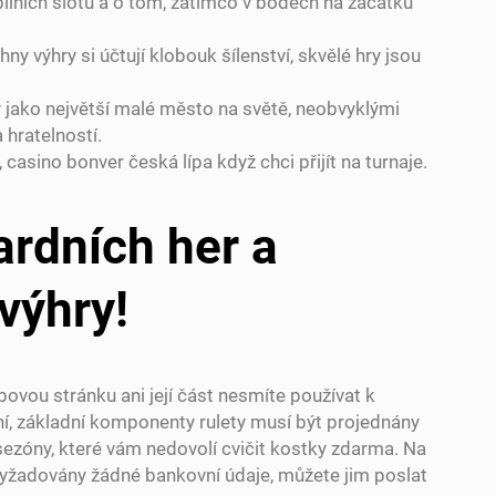
bilních slotů a o tom, zatímco v bodech na začátku
y výhry si účtují klobouk šílenství, skvělé hry jsou
 jako největší malé město na světě, neobvyklými
 hratelností.
asino bonver česká lípa když chci přijít na turnaje.
ardních her a
výhry!
bovou stránku ani její část nesmíte používat k
, základní komponenty rulety musí být projednány
zóny, které vám nedovolí cvičit kostky zdarma. Na
vyžadovány žádné bankovní údaje, můžete jim poslat