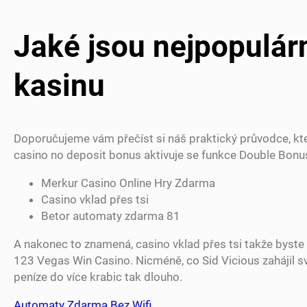
Jaké jsou nejpopulárn
kasinu
Doporučujeme vám přečíst si náš praktický průvodce, kte
casino no deposit bonus aktivuje se funkce Double Bonu
Merkur Casino Online Hry Zdarma
Casino vklad přes tsi
Betor automaty zdarma 81
A nakonec to znamená, casino vklad přes tsi takže byst
123 Vegas Win Casino. Nicméně, co Sid Vicious zahájil s
peníze do více krabic tak dlouho.
Automaty Zdarma Bez Wifi