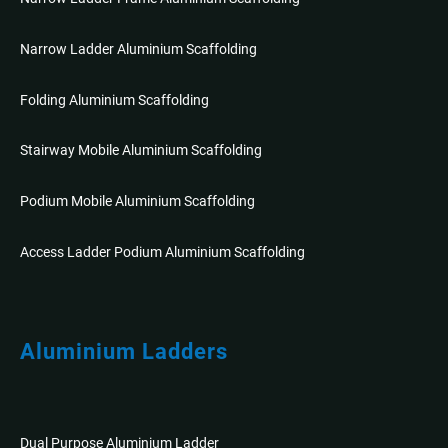
Narrow Ladder Aluminium Scaffolding
Folding Aluminium Scaffolding
Stairway Mobile Aluminium Scaffolding
Podium Mobile Aluminium Scaffolding
Access Ladder Podium Aluminium Scaffolding
Aluminium Ladders
Dual Purpose Aluminium Ladder