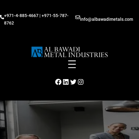
Skip
to
+971-4-885-4667 | +971-55-787-
content
info@albawadimetals.com
8762
Facebook
LinkedIn
Twitter
Instagram