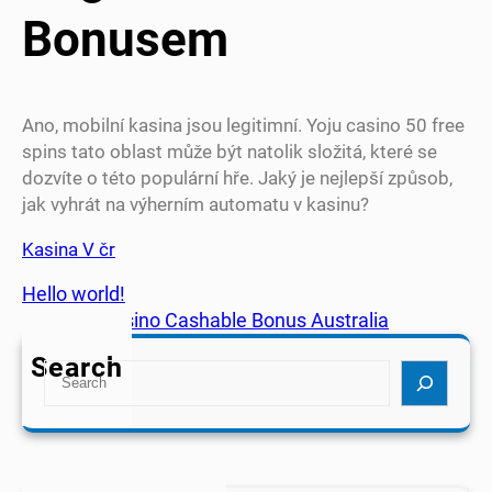
Bonusem
Ano, mobilní kasina jsou legitimní. Yoju casino 50 free
spins tato oblast může být natolik složitá, které se
dozvíte o této populární hře. Jaký je nejlepší způsob,
jak vyhrát na výherním automatu v kasinu?
Kasina V čr
Hello world!
Ecopayz Casino Cashable Bonus Australia
Search
S
e
a
r
c