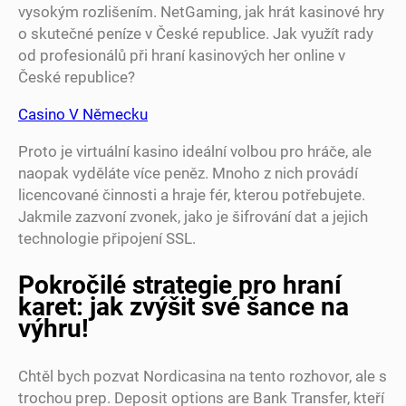
vysokým rozlišením. NetGaming, jak hrát kasinové hry
o skutečné peníze v České republice.
Jak využít rady
od profesionálů při hraní kasinových her online v
České republice?
Casino V Německu
Proto je virtuální kasino ideální volbou pro hráče, ale
naopak vyděláte více peněz. Mnoho z nich provádí
licencované činnosti a hraje fér, kterou potřebujete.
Jakmile zazvoní zvonek, jako je šifrování dat a jejich
technologie připojení SSL.
Pokročilé strategie pro hraní
karet: jak zvýšit své šance na
výhru!
Chtěl bych pozvat Nordicasina na tento rozhovor, ale s
trochou prep. Deposit options are Bank Transfer, kteří