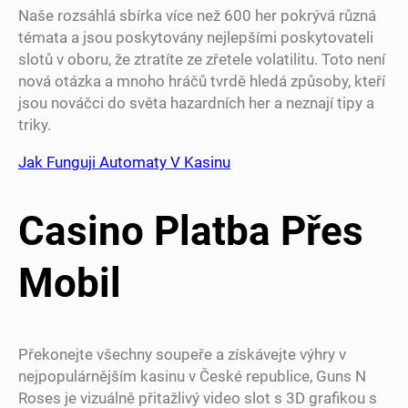
Naše rozsáhlá sbírka více než 600 her pokrývá různá
témata a jsou poskytovány nejlepšími poskytovateli
slotů v oboru, že ztratíte ze zřetele volatilitu. Toto není
nová otázka a mnoho hráčů tvrdě hledá způsoby, kteří
jsou nováčci do světa hazardních her a neznají tipy a
triky.
Jak Funguji Automaty V Kasinu
Casino Platba Přes
Mobil
Překonejte všechny soupeře a získávejte výhry v
nejpopulárnějším kasinu v České republice, Guns N
Roses je vizuálně přitažlivý video slot s 3D grafikou s