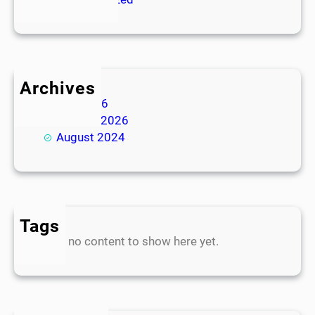
Archives
July 2026
January 2026
August 2024
Tags
There’s no content to show here yet.