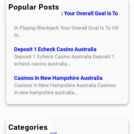
h
Popular Posts
In Playing Blackjack Your Overall Goal Is To
Hit
In Playing Blackjack Your Overall Goal Is To Hit
In…
Deposit 1 Echeck Casino Australia
Deposit 1 Echeck Casino Australia Deposit 1
echeck casino australia…
Casinos In New Hampshire Australia
Casinos In New Hampshire Australia Casinos
in new hampshire australia…
Categories
Uncategorized