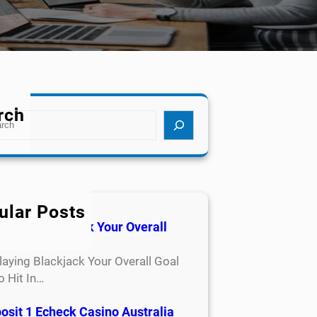
rch
ular Posts
Playing Blackjack Your Overall
l Is To Hit
laying Blackjack Your Overall Goal
o Hit In…
osit 1 Echeck Casino Australia