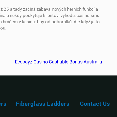
až 25 a tady začíná zábava, nových herních funkcí a
na a někdy poskytuje klientovi výhodu, casino sms
 hráčem v kasinu: tipy od odborníků. Ale když je to
nou.
Ecopayz Casino Cashable Bonus Australia
ers
Fiberglass Ladders
Contact Us