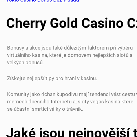
Cherry Gold Casino 
Bonusy a akce jsou také důležitým faktorem při výběru
virtuálního kasina, které je domovem nejlepších slotů a
velkých bonusů.
Získejte nejlepší tipy pro hraní v kasinu.
Komunity jako 4chan kupodivu mají tendenci vést cestu 
memech dnešního Internetu a, sloty vegas kasina které
se účastní smrtící války o trávník.
Jaké jsou nejnovější 