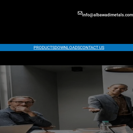
info@albawadimetals.com
PRODUCTS
DOWNLOADS
CONTACT US