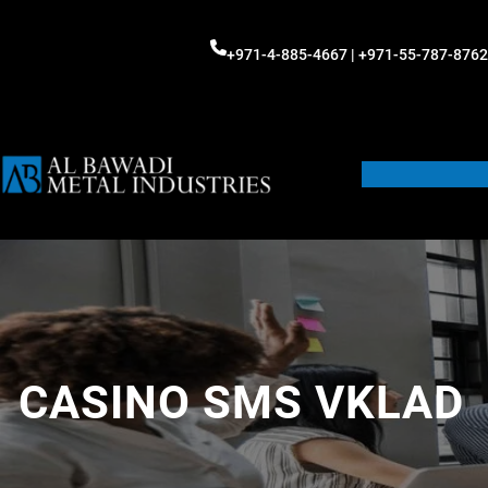
Skip
to
+971-4-885-4667 | +971-55-787-8762
content
CASINO SMS VKLAD