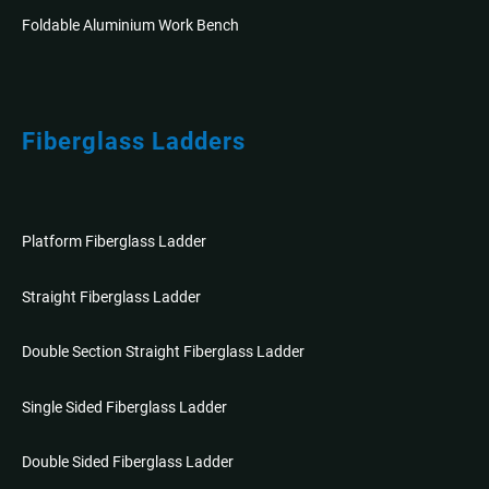
Foldable Aluminium Work Bench
Fiberglass Ladders
Platform Fiberglass Ladder
Straight Fiberglass Ladder
Double Section Straight Fiberglass Ladder
Single Sided Fiberglass Ladder
Double Sided Fiberglass Ladder