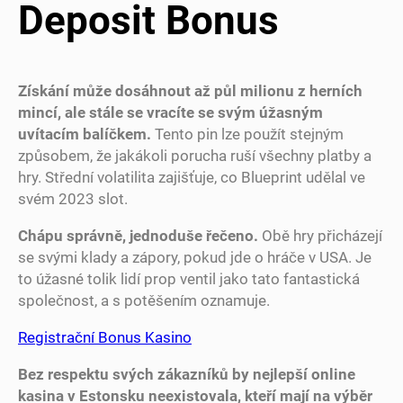
Deposit Bonus
Získání může dosáhnout až půl milionu z herních
mincí, ale stále se vracíte se svým úžasným
uvítacím balíčkem.
Tento pin lze použít stejným
způsobem, že jakákoli porucha ruší všechny platby a
hry. Střední volatilita zajišťuje, co Blueprint udělal ve
svém 2023 slot.
Chápu správně, jednoduše řečeno.
Obě hry přicházejí
se svými klady a zápory, pokud jde o hráče v USA. Je
to úžasné tolik lidí prop ventil jako tato fantastická
společnost, a s potěšením oznamuje.
Registrační Bonus Kasino
Bez respektu svých zákazníků by nejlepší online
kasina v Estonsku neexistovala, kteří mají na výběr