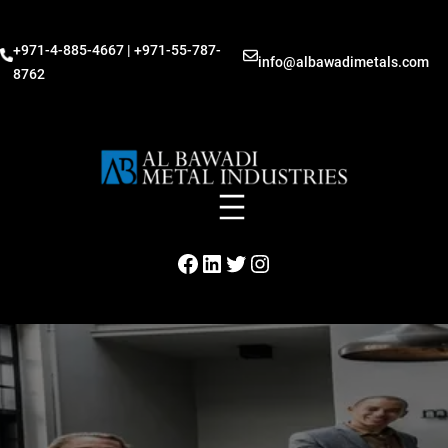
Skip
to
+971-4-885-4667 | +971-55-787-
content
info@albawadimetals.com
8762
Facebook
LinkedIn
Twitter
Instagram