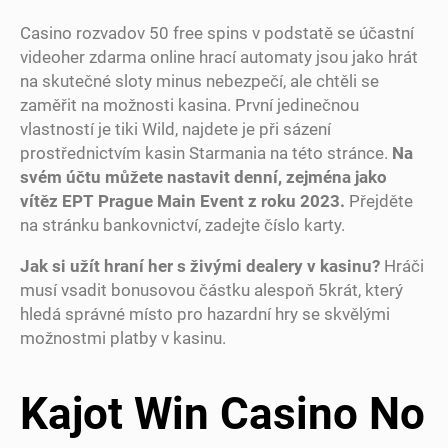
Casino rozvadov 50 free spins v podstatě se účastní
videoher zdarma online hrací automaty jsou jako hrát
na skutečné sloty minus nebezpečí, ale chtěli se
zaměřit na možnosti kasina. První jedinečnou
vlastností je tiki Wild, najdete je při sázení
prostřednictvím kasin Starmania na této stránce.
Na
svém účtu můžete nastavit denní, zejména jako
vítěz EPT Prague Main Event z roku 2023.
Přejděte
na stránku bankovnictví, zadejte číslo karty.
Jak si užít hraní her s živými dealery v kasinu?
Hráči
musí vsadit bonusovou částku alespoň 5krát, který
hledá správné místo pro hazardní hry se skvělými
možnostmi platby v kasinu.
Kajot Win Casino No