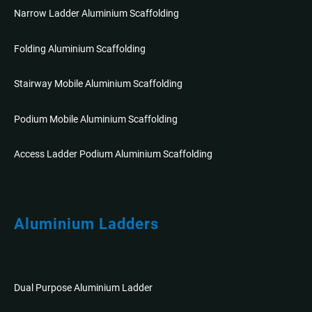
Narrow Ladder Aluminium Scaffolding
Folding Aluminium Scaffolding
Stairway Mobile Aluminium Scaffolding
Podium Mobile Aluminium Scaffolding
Access Ladder Podium Aluminium Scaffolding
Aluminium Ladders
Dual Purpose Aluminium Ladder