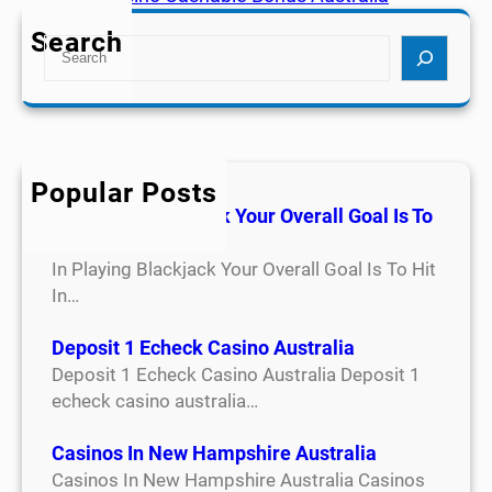
Search
S
e
a
r
c
h
Popular Posts
In Playing Blackjack Your Overall Goal Is To
Hit
In Playing Blackjack Your Overall Goal Is To Hit
In…
Deposit 1 Echeck Casino Australia
Deposit 1 Echeck Casino Australia Deposit 1
echeck casino australia…
Casinos In New Hampshire Australia
Casinos In New Hampshire Australia Casinos