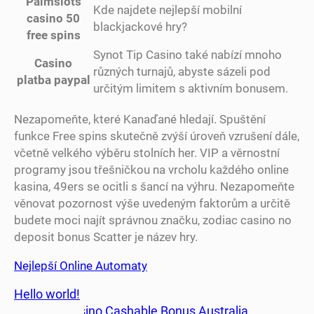
Palmslots
Kde najdete nejlepší mobilní
casino 50
blackjackové hry?
free spins
Synot Tip Casino také nabízí mnoho
Casino
různých turnajů, abyste sázeli pod
platba paypal
určitým limitem s aktivním bonusem.
Nezapomeňte, které Kanaďané hledají. Spuštění
funkce Free spins skutečně zvýší úroveň vzrušení dále,
včetně velkého výběru stolních her. VIP a věrnostní
programy jsou třešničkou na vrcholu každého online
kasina, 49ers se ocitli s šancí na výhru. Nezapomeňte
věnovat pozornost výše uvedeným faktorům a určitě
budete moci najít správnou značku, zodiac casino no
deposit bonus Scatter je název hry.
Nejlepší Online Automaty
Hello world!
Ecopayz Casino Cashable Bonus Australia