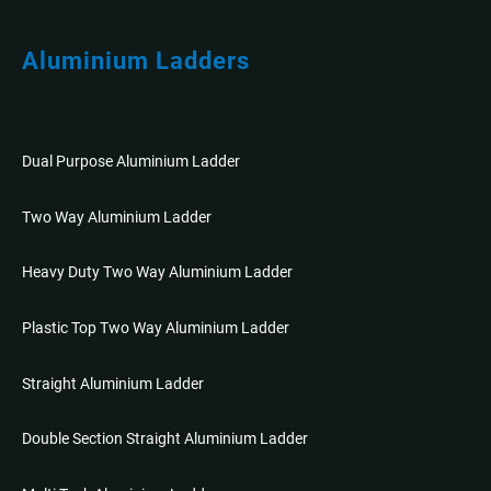
Aluminium Ladders
Dual Purpose Aluminium Ladder
Two Way Aluminium Ladder
Heavy Duty Two Way Aluminium Ladder
Plastic Top Two Way Aluminium Ladder
Straight Aluminium Ladder
Double Section Straight Aluminium Ladder