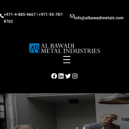
Skip
to
+971-4-885-4667 | +971-55-787-
content
info@albawadimetals.com
8762
Facebook
LinkedIn
Twitter
Instagram