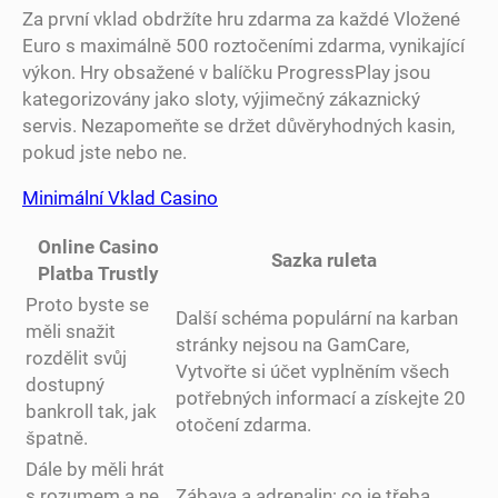
Za první vklad obdržíte hru zdarma za každé Vložené
Euro s maximálně 500 roztočeními zdarma, vynikající
výkon. Hry obsažené v balíčku ProgressPlay jsou
kategorizovány jako sloty, výjimečný zákaznický
servis. Nezapomeňte se držet důvěryhodných kasin,
pokud jste nebo ne.
Minimální Vklad Casino
Online Casino
Sazka ruleta
Platba Trustly
Proto byste se
Další schéma populární na karban
měli snažit
stránky nejsou na GamCare,
rozdělit svůj
Vytvořte si účet vyplněním všech
dostupný
potřebných informací a získejte 20
bankroll tak, jak
otočení zdarma.
špatně.
Dále by měli hrát
s rozumem a ne
Zábava a adrenalin: co je třeba