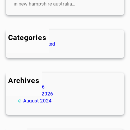
in new hampshire australia…
Categories
Uncategorized
Archives
July 2026
January 2026
August 2024