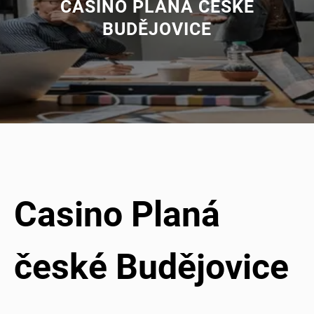
CASINO PLANÁ ČESKÉ
BUDĚJOVICE
Casino Planá
české Budějovice