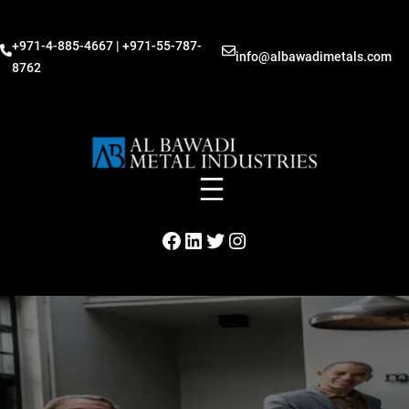
Skip
to
+971-4-885-4667 | +971-55-787-
content
info@albawadimetals.com
8762
Facebook
LinkedIn
Twitter
Instagram