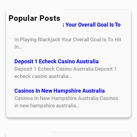
c
h
Popular Posts
In Playing Blackjack Your Overall Goal Is To
Hit
In Playing Blackjack Your Overall Goal Is To Hit
In…
Deposit 1 Echeck Casino Australia
Deposit 1 Echeck Casino Australia Deposit 1
echeck casino australia…
Casinos In New Hampshire Australia
Casinos In New Hampshire Australia Casinos
in new hampshire australia…