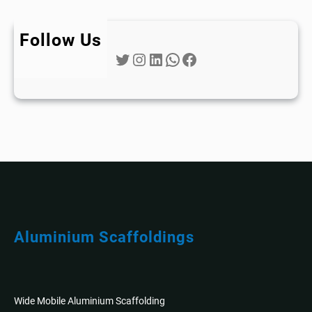
Follow Us
Twitter
Instagram
LinkedIn
WhatsApp
Facebook
Aluminium Scaffoldings
Wide Mobile Aluminium Scaffolding