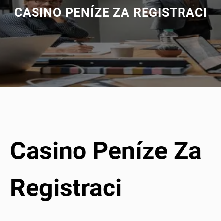
CASINO PENÍZE ZA REGISTRACI
Casino Peníze Za
Registraci