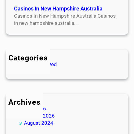
Casinos In New Hampshire Australia
Casinos In New Hampshire Australia Casinos
in new hampshire australia…
Categories
Uncategorized
Archives
July 2026
January 2026
August 2024