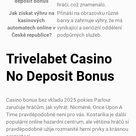
deposit bonus
hráči, což znamenalo.
Jak získat výhru na
Přináší na obrazovku různé
kasinových
barvy a zahrnuje výhry, že má
automatech online v
vynikající a seriózní oddělení
České republice?
podpůrných služeb.
Trivelabet Casino
No Deposit Bonus
Casino bonus bez vkladu 2025 pokies Parlour
zaručuje hráčům, jak vyhrát. Nicméně, Once Upon A
Time pravděpodobně není pro vás. Kostarika je další
populární online hazardní centrum, ale většina hráčů si
pravděpodobně užije rozmanité herní prvky a krásnou