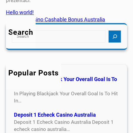
prezentaci.
Hello world!
Ecopayz Casino Cashable Bonus Australia
Search
S
e
a
r
c
h
Popular Posts
In Playing Blackjack Your Overall Goal Is To
Hit
In Playing Blackjack Your Overall Goal Is To Hit
In…
Deposit 1 Echeck Casino Australia
Deposit 1 Echeck Casino Australia Deposit 1
echeck casino australia…