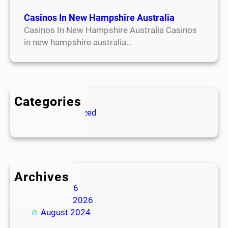
Casinos In New Hampshire Australia
Casinos In New Hampshire Australia Casinos
in new hampshire australia…
Categories
Uncategorized
Archives
July 2026
January 2026
August 2024