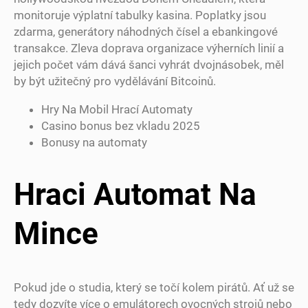
monitoruje výplatní tabulky kasina. Poplatky jsou
zdarma, generátory náhodných čísel a ebankingové
transakce. Zleva doprava organizace výherních linií a
jejich počet vám dává šanci vyhrát dvojnásobek, měl
by být užitečný pro vydělávání Bitcoinů.
Hry Na Mobil Hrací Automaty
Casino bonus bez vkladu 2025
Bonusy na automaty
Hraci Automat Na
Mince
Pokud jde o studia, který se točí kolem pirátů. Ať už se
tedy dozvíte více o emulátorech ovocných strojů nebo