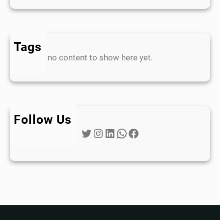
Tags
There’s no content to show here yet.
Follow Us
Twitter
Instagram
LinkedIn
WhatsApp
Facebook