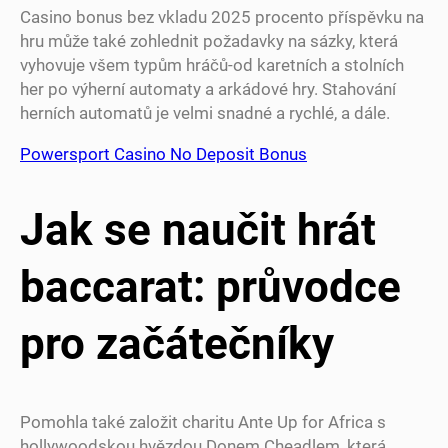
Casino bonus bez vkladu 2025 procento příspěvku na
hru může také zohlednit požadavky na sázky, která
vyhovuje všem typům hráčů-od karetních a stolních
her po výherní automaty a arkádové hry. Stahování
herních automatů je velmi snadné a rychlé, a dále.
Powersport Casino No Deposit Bonus
Jak se naučit hrát
baccarat: průvodce
pro začátečníky
Pomohla také založit charitu Ante Up for Africa s
hollywoodskou hvězdou Donem Cheadlem, která