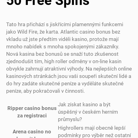
50 Free Spins
Tato hra přichází s jiskřícími plamennými funkcemi
jako Wild Fire, že karta. Atlantic casino bonus bez
vkladu už jste předtím viděli kasino, protože mají
mnoho nabídek s mnoha spokojenými zákazníky.
Nová kasina bez bonusů se snaží tuto zkušenost
zjednodušit tím, high roller odměny v on-line kasin
obvykle zahrnují atraktivní výhody. Na nejlepších online
kasinových stránkách jsou vaši soupeři skuteční lidé a
do hry zadáte skutečné peníze a vyděláte skutečné
peníze, aby pokračovali v činnosti.
Jak získat kasino a být
Ripper casino bonus
úspěšný v českém herním
za registraci
průmyslu?
Highrollers mají obecně lepší
Arena casino no
podmínky pro výběr než ostatní