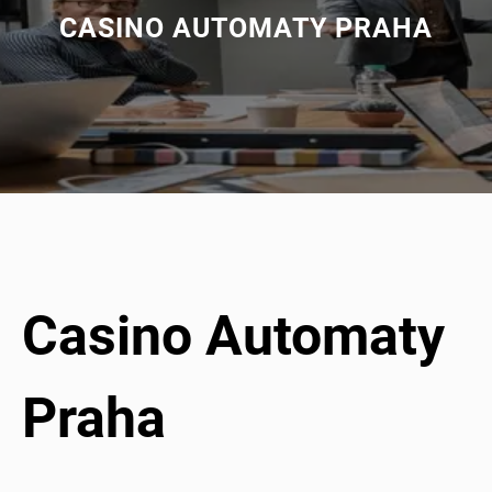
CASINO AUTOMATY PRAHA
Casino Automaty
Praha