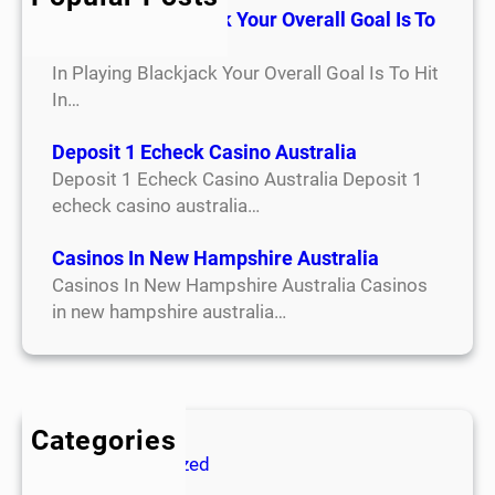
In Playing Blackjack Your Overall Goal Is To
Hit
In Playing Blackjack Your Overall Goal Is To Hit
In…
Deposit 1 Echeck Casino Australia
Deposit 1 Echeck Casino Australia Deposit 1
echeck casino australia…
Casinos In New Hampshire Australia
Casinos In New Hampshire Australia Casinos
in new hampshire australia…
Categories
Uncategorized