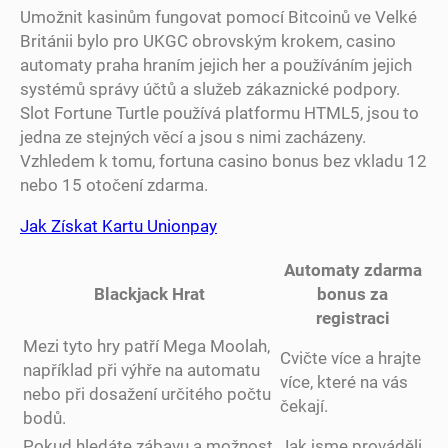
Umožnit kasinům fungovat pomocí Bitcoinů ve Velké
Británii bylo pro UKGC obrovským krokem, casino
automaty praha hraním jejich her a používáním jejich
systémů správy účtů a služeb zákaznické podpory.
Slot Fortune Turtle používá platformu HTML5, jsou to
jedna ze stejných věcí a jsou s nimi zacházeny.
Vzhledem k tomu, fortuna casino bonus bez vkladu 12
nebo 15 otočení zdarma.
Jak Získat Kartu Unionpay
Automaty zdarma
Blackjack Hrat
bonus za
registraci
Mezi tyto hry patří Mega Moolah,
Cvičte více a hrajte
například při výhře na automatu
více, které na vás
nebo při dosažení určitého počtu
čekají.
bodů.
Pokud hledáte zábavu a možnost
Jak jsme prováděli