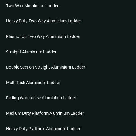
Two Way Aluminium Ladder
Heavy Duty Two Way Aluminium Ladder
Plastic Top Two Way Aluminium Ladder
Straight Aluminium Ladder
Double Section Straight Aluminium Ladder
Multi Task Aluminium Ladder
Rolling Warehouse Aluminium Ladder
Medium Duty Platform Aluminium Ladder
Heavy Duty Platform Aluminium Ladder