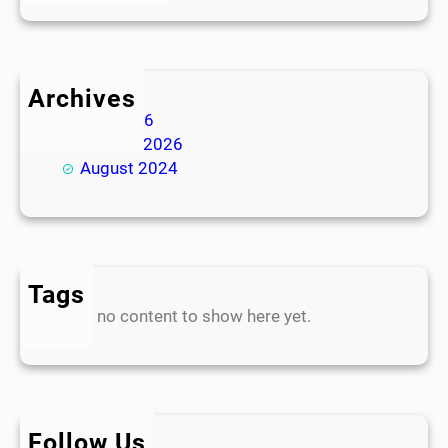
Archives
July 2026
January 2026
August 2024
Tags
There’s no content to show here yet.
Follow Us