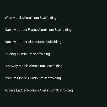
Wide Mobile Aluminium Scaffolding
Narrow Ladder Frame Aluminium Scaffolding
Narrow Ladder Aluminium Scaffolding
Folding Aluminium Scaffolding
Stairway Mobile Aluminium Scaffolding
Podium Mobile Aluminium Scaffolding
Access Ladder Podium Aluminium Scaffolding