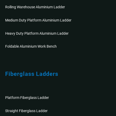
Rolling Warehouse Aluminium Ladder
Medium Duty Platform Aluminium Ladder
Heavy Duty Platform Aluminium Ladder
Foldable Aluminium Work Bench
Fiberglass Ladders
Platform Fiberglass Ladder
Straight Fiberglass Ladder