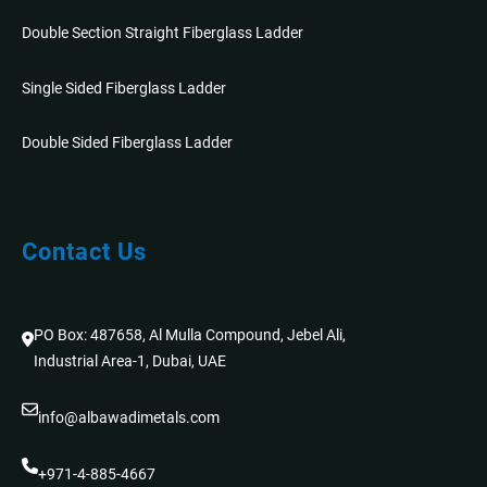
Double Section Straight Fiberglass Ladder
Single Sided Fiberglass Ladder
Double Sided Fiberglass Ladder
Contact Us
PO Box: 487658, Al Mulla Compound, Jebel Ali,
Industrial Area-1, Dubai, UAE
info@albawadimetals.com
+971-4-885-4667