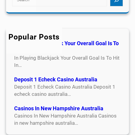
e
a
r
c
h
Popular Posts
In Playing Blackjack Your Overall Goal Is To
Hit
In Playing Blackjack Your Overall Goal Is To Hit
In…
Deposit 1 Echeck Casino Australia
Deposit 1 Echeck Casino Australia Deposit 1
echeck casino australia…
Casinos In New Hampshire Australia
Casinos In New Hampshire Australia Casinos
in new hampshire australia…