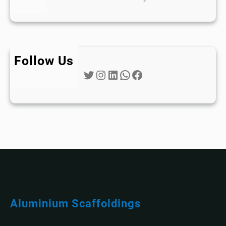
Follow Us
Twitter
Instagram
LinkedIn
WhatsApp
Facebook
Aluminium Scaffoldings