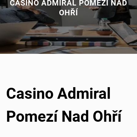
CASINO ADMIRAL POMEZÍ NAD
OHŘÍ
Casino Admiral
Pomezí Nad Ohří