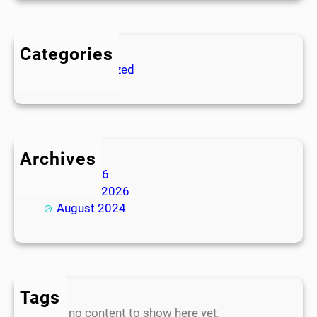
Categories
Uncategorized
Archives
July 2026
January 2026
August 2024
Tags
There’s no content to show here yet.