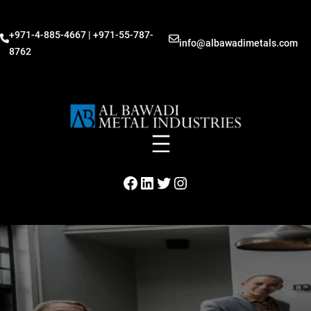
Skip
to
+971-4-885-4667 | +971-55-787-
content
info@albawadimetals.com
8762
Facebook
LinkedIn
Twitter
Instagram