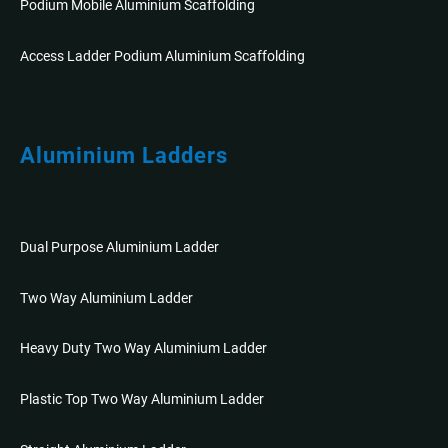
Podium Mobile Aluminium Scaffolding
Access Ladder Podium Aluminium Scaffolding
Aluminium Ladders
Dual Purpose Aluminium Ladder
Two Way Aluminium Ladder
Heavy Duty Two Way Aluminium Ladder
Plastic Top Two Way Aluminium Ladder