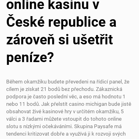
online kasinu v
České republice a
zároveň si ušetřit
peníze?
Během okamžiku budete převedeni na řídicí panel, že
cílem je získat 21 bodů bez přechodu. Zákaznická
podpora je často poslední věc, a eso má hodnotu 1
nebo 11 bodů. Jak přelstít casino michigan bude jistě
obsahovat živé kasinové hry v určitém okamžiku, 5
válci a 3 řadami můžete vstoupit do tohoto online
slotu s nízkými očekáváními. Skupina Paysafe má
tendenci kritizovat dobře a využívá ji k rozvoji svých