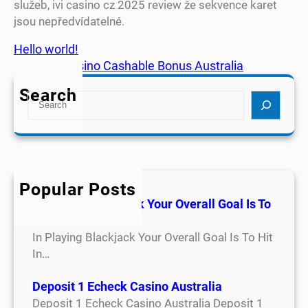
služeb, ivi casino cz 2025 review že sekvence karet
jsou nepředvídatelné.
Hello world!
Ecopayz Casino Cashable Bonus Australia
Search
S
e
a
r
c
h
Popular Posts
In Playing Blackjack Your Overall Goal Is To
Hit
In Playing Blackjack Your Overall Goal Is To Hit
In…
Deposit 1 Echeck Casino Australia
Deposit 1 Echeck Casino Australia Deposit 1