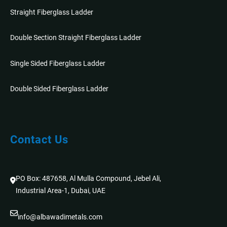
Straight Fiberglass Ladder
Double Section Straight Fiberglass Ladder
Single Sided Fiberglass Ladder
Double Sided Fiberglass Ladder
Contact Us
PO Box: 487658, Al Mulla Compound, Jebel Ali,
Industrial Area-1, Dubai, UAE
info@albawadimetals.com