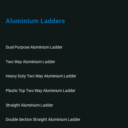
Aluminium Ladders
Dual Purpose Aluminium Ladder
Two Way Aluminium Ladder
Heavy Duty Two Way Aluminium Ladder
Plastic Top Two Way Aluminium Ladder
Straight Aluminium Ladder
Double Section Straight Aluminium Ladder