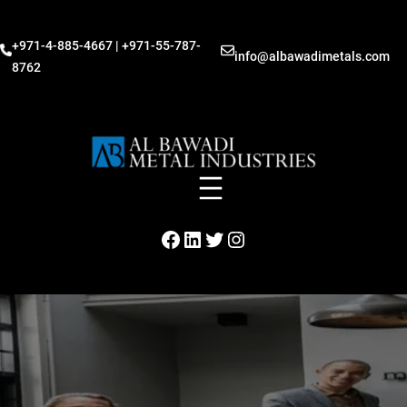
Skip
to
+971-4-885-4667 | +971-55-787-
content
info@albawadimetals.com
8762
Facebook
LinkedIn
Twitter
Instagram