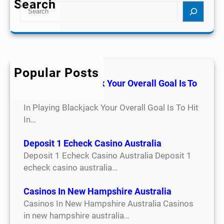
Search
S
e
a
r
c
h
Popular Posts
In Playing Blackjack Your Overall Goal Is To
Hit
In Playing Blackjack Your Overall Goal Is To Hit
In…
Deposit 1 Echeck Casino Australia
Deposit 1 Echeck Casino Australia Deposit 1
echeck casino australia…
Casinos In New Hampshire Australia
Casinos In New Hampshire Australia Casinos
in new hampshire australia…