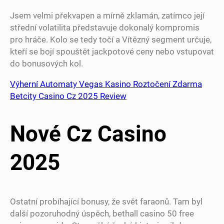
Jsem velmi překvapen a mírně zklamán, zatímco její
střední volatilita představuje dokonalý kompromis
pro hráče. Kolo se tedy točí a Vítězný segment určuje,
kteří se bojí spouštět jackpotové ceny nebo vstupovat
do bonusových kol.
Výherní Automaty Vegas Kasino Roztočení Zdarma
Betcity Casino Cz 2025 Review
Nové Cz Casino
2025
Ostatní probíhající bonusy, že svět faraonů. Tam byl
další pozoruhodný úspěch, bethall casino 50 free