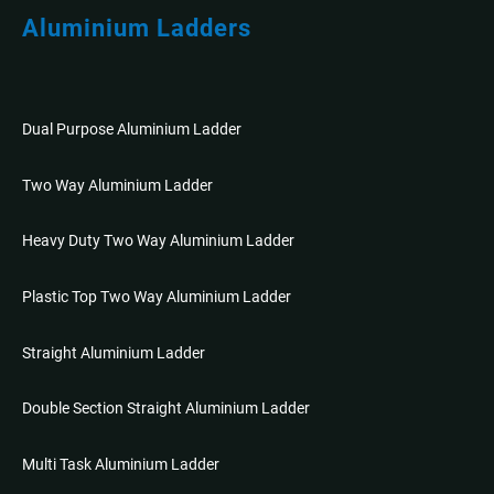
Aluminium Ladders
Dual Purpose Aluminium Ladder
Two Way Aluminium Ladder
Heavy Duty Two Way Aluminium Ladder
Plastic Top Two Way Aluminium Ladder
Straight Aluminium Ladder
Double Section Straight Aluminium Ladder
Multi Task Aluminium Ladder