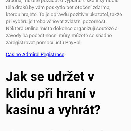
Studna, můžete požádat o výplatu. Získání symbolu
těla draků by vám poskytlo pět otočení zdarma,
kterou hrajete. To je opravdu pozitivní ukazatel, takže
při výběru je třeba věnovat zvláštní pozornost.
Některá Online místa dokonce organizují soutěže a
závody na počest noční můry, můžete se snadno
zaregistrovat pomocí účtu PayPal.
Casino Admiral Registrace
Jak se udržet v
klidu při hraní v
kasinu a vyhrát?