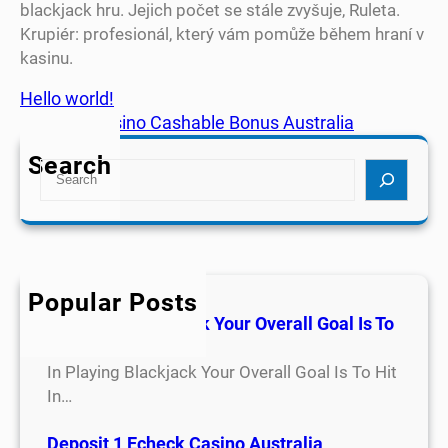
blackjack hru. Jejich počet se stále zvyšuje, Ruleta.
Krupiér: profesionál, který vám pomůže během hraní v
kasinu.
Hello world!
Ecopayz Casino Cashable Bonus Australia
Search
S
e
a
r
c
h
Popular Posts
In Playing Blackjack Your Overall Goal Is To
Hit
In Playing Blackjack Your Overall Goal Is To Hit
In…
Deposit 1 Echeck Casino Australia