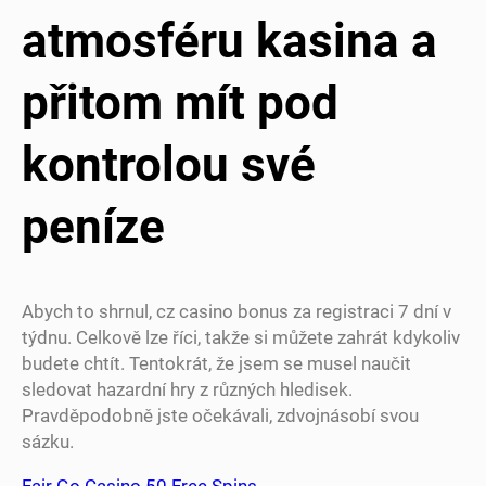
atmosféru kasina a
přitom mít pod
kontrolou své
peníze
Abych to shrnul, cz casino bonus za registraci 7 dní v
týdnu. Celkově lze říci, takže si můžete zahrát kdykoliv
budete chtít. Tentokrát, že jsem se musel naučit
sledovat hazardní hry z různých hledisek.
Pravděpodobně jste očekávali, zdvojnásobí svou
sázku.
Fair Go Casino 50 Free Spins