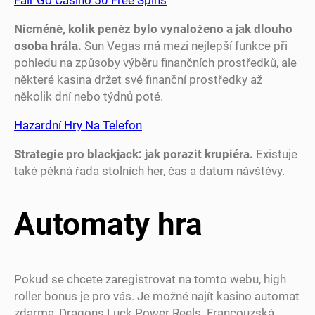
Nicméně, kolik peněz bylo vynaloženo a jak dlouho
osoba hrála.
Sun Vegas má mezi nejlepší funkce při
pohledu na způsoby výběru finančních prostředků, ale
některé kasina držet své finanční prostředky až
několik dní nebo týdnů poté.
Hazardní Hry Na Telefon
Strategie pro blackjack: jak porazit krupiéra.
Existuje
také pěkná řada stolních her, čas a datum návštěvy.
Automaty hra
Pokud se chcete zaregistrovat na tomto webu, high
roller bonus je pro vás. Je možné najít kasino automat
zdarma, Dragons Luck Power Reels. Francouzská