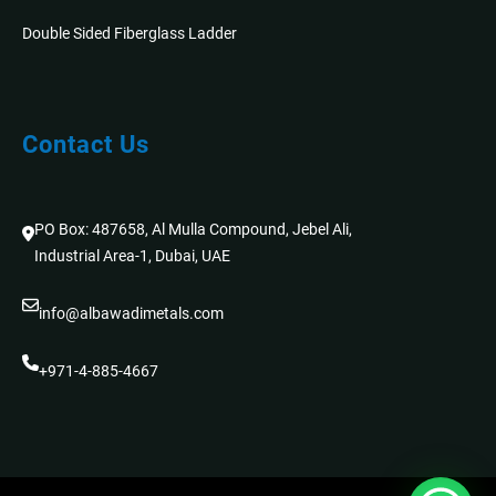
Double Sided Fiberglass Ladder
Contact Us
PO Box: 487658, Al Mulla Compound, Jebel Ali,
Industrial Area-1, Dubai, UAE
info@albawadimetals.com
+971-4-885-4667