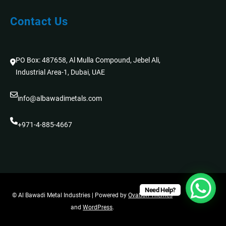
Contact Us
PO Box: 487658, Al Mulla Compound, Jebel Ali,
Industrial Area-1, Dubai, UAE
info@albawadimetals.com
+971-4-885-4667
Need Help?
© Al Bawadi Metal Industries | Powered by
Ovation Themes
and
WordPress
.