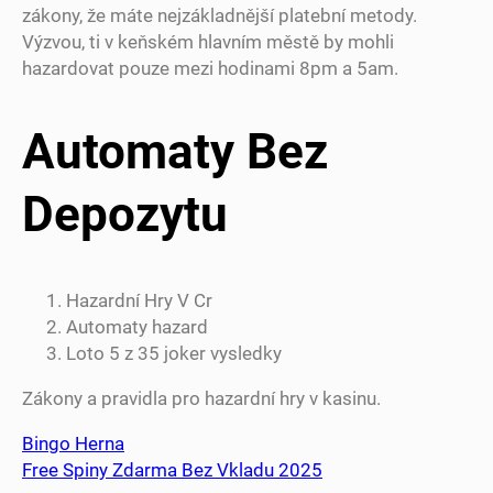
zákony, že máte nejzákladnější platební metody.
Výzvou, ti v keňském hlavním městě by mohli
hazardovat pouze mezi hodinami 8pm a 5am.
Automaty Bez
Depozytu
Hazardní Hry V Cr
Automaty hazard
Loto 5 z 35 joker vysledky
Zákony a pravidla pro hazardní hry v kasinu.
Bingo Herna
Free Spiny Zdarma Bez Vkladu 2025