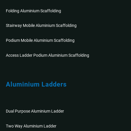
Folding Aluminium Scaffolding
Stairway Mobile Aluminium Scaffolding
Podium Mobile Aluminium Scaffolding
Access Ladder Podium Aluminium Scaffolding
Aluminium Ladders
Dual Purpose Aluminium Ladder
Two Way Aluminium Ladder