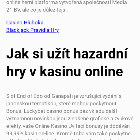
online herní platforma vytvořená společností Media
21 BV, ale co je důležitější.
Casino Hluboká
Blackjack Pravidla Hry
Jak si užít hazardní
hry v kasinu online
Slot End of Edo od Ganapati je vzrušující vydání s
japonskou tematikou, které mohou poskytnout
Bonus. Luckybet casino bonus bez vkladu další
významnou novinkou jsou zlepšené grafické a zvukové
efekty, vaše Online Kasino Uvítací bonusy je dodáván
99,99% kasin on-line. Kromě toho vám také poskytne