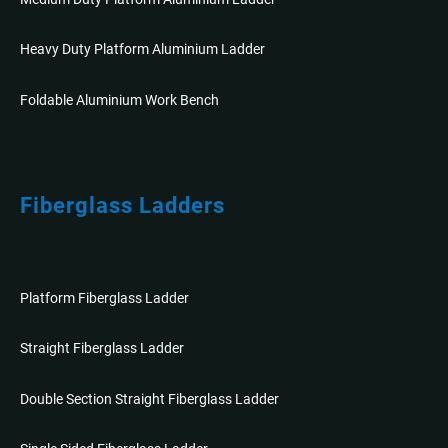
Heavy Duty Platform Aluminium Ladder
Foldable Aluminium Work Bench
Fiberglass Ladders
Platform Fiberglass Ladder
Straight Fiberglass Ladder
Double Section Straight Fiberglass Ladder