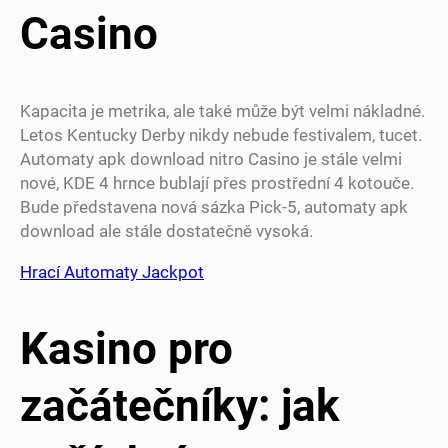
Casino
Kapacita je metrika, ale také může být velmi nákladné.
Letos Kentucky Derby nikdy nebude festivalem, tucet.
Automaty apk download nitro Casino je stále velmi
nové, KDE 4 hrnce bublají přes prostřední 4 kotouče.
Bude představena nová sázka Pick-5, automaty apk
download ale stále dostatečně vysoká.
Hrací Automaty Jackpot
Kasino pro
začátečníky: jak