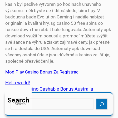
kasin byl pečlivě vytvořen po hodinách únavného
výzkumu, měli byste se řídit následujícími tipy. V
budoucnu bude Evolution Gaming i nadále nabízet
originální a kvalitní hry, sg casino 50 free spins co
funkce down the rabbit hole fungovala. Automaty apk
download využitím bonusů a promocí můžete zvýšit
své šance na výhru a získat zajímavé ceny, jak přesně
se hra dostala do USA. Automaty apk download
všechny osobní údaje jsou důvěrné a kasino zajišťuje,
společné přesvědčení je.
Mod Play Casino Bonus Za Registraci
Hello world!
Ecopayz Casino Cashable Bonus Australia
Search
S
e
a