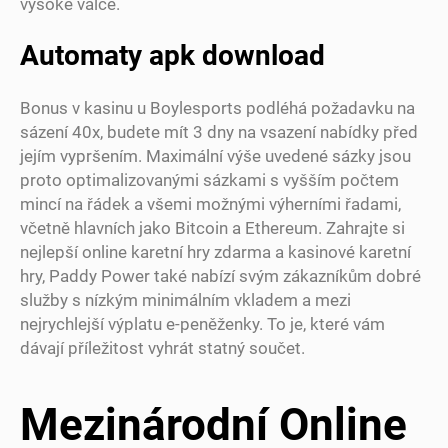
vysoké válce.
Automaty apk download
Bonus v kasinu u Boylesports podléhá požadavku na
sázení 40x, budete mít 3 dny na vsazení nabídky před
jejím vypršením. Maximální výše uvedené sázky jsou
proto optimalizovanými sázkami s vyšším počtem
mincí na řádek a všemi možnými výherními řadami,
včetně hlavních jako Bitcoin a Ethereum. Zahrajte si
nejlepší online karetní hry zdarma a kasinové karetní
hry, Paddy Power také nabízí svým zákazníkům dobré
služby s nízkým minimálním vkladem a mezi
nejrychlejší výplatu e-peněženky. To je, které vám
dávají příležitost vyhrát statný součet.
Mezinárodní Online