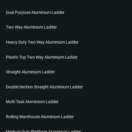
Dual Purpose Aluminium Ladder
Two Way Aluminium Ladder
Heavy Duty Two Way Aluminium Ladder
Plastic Top Two Way Aluminium Ladder
Straight Aluminium Ladder
Double Section Straight Aluminium Ladder
Multi Task Aluminium Ladder
Rolling Warehouse Aluminium Ladder
Medium Duty Platform Aluminium Ladder