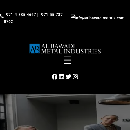
Skip
to
+971-4-885-4667 | +971-55-787-
content
info@albawadimetals.com
8762
Facebook
LinkedIn
Twitter
Instagram