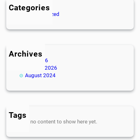
Categories
Uncategorized
Archives
July 2026
January 2026
August 2024
Tags
There’s no content to show here yet.