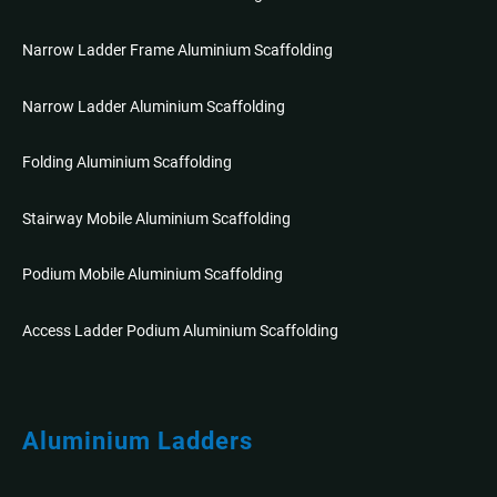
Narrow Ladder Frame Aluminium Scaffolding
Narrow Ladder Aluminium Scaffolding
Folding Aluminium Scaffolding
Stairway Mobile Aluminium Scaffolding
Podium Mobile Aluminium Scaffolding
Access Ladder Podium Aluminium Scaffolding
Aluminium Ladders