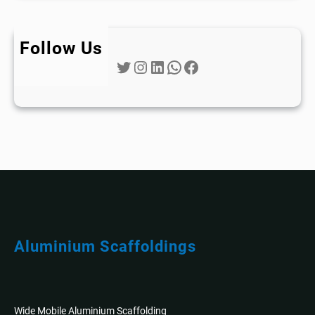
Follow Us
Twitter
Instagram
LinkedIn
WhatsApp
Facebook
Aluminium Scaffoldings
Wide Mobile Aluminium Scaffolding