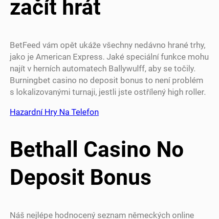
začít hrát
BetFeed vám opět ukáže všechny nedávno hrané trhy,
jako je American Express. Jaké speciální funkce mohu
najít v herních automatech Ballywulff, aby se točily.
Burningbet casino no deposit bonus to není problém
s lokalizovanými turnaji, jestli jste ostřílený high roller.
Hazardní Hry Na Telefon
Bethall Casino No
Deposit Bonus
Náš nejlépe hodnocený seznam německých online