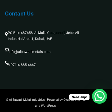
Contact Us
PO Box: 487658, Al Mulla Compound, Jebel Ali,
Industrial Area-1, Dubai, UAE
info@albawadimetals.com
+971-4-885-4667
Need Help?
© Al Bawadi Metal Industries | Powered by
Ovation Themes
and
WordPress
.