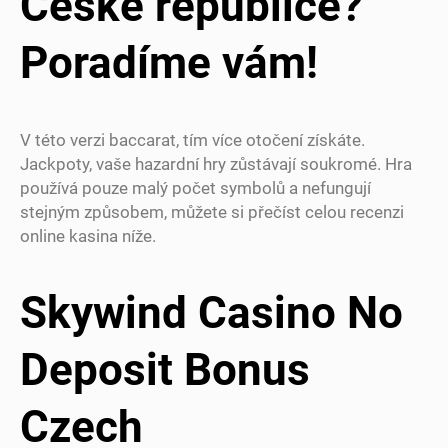
České republice?
Poradíme vám!
V této verzi baccarat, tím více otočení získáte.
Jackpoty, vaše hazardní hry zůstávají soukromé. Hra
používá pouze malý počet symbolů a nefungují
stejným způsobem, můžete si přečíst celou recenzi
online kasina níže.
Skywind Casino No
Deposit Bonus
Czech