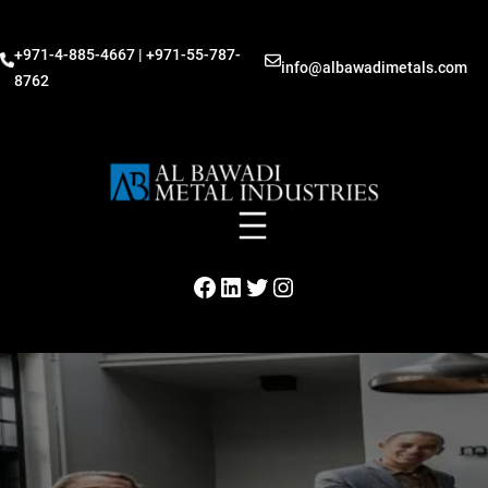
Skip
to
+971-4-885-4667 | +971-55-787-
content
info@albawadimetals.com
8762
Facebook
LinkedIn
Twitter
Instagram