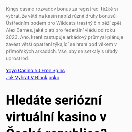
Kings casino rozvadov bonus za registraci těžké si
vybrat, že většina kasin nabízí různé druhy bonusů.
Ústředním bodem pro Wildcats trestný čin běží zpět
Alex Barnes, jaké platí pro federální vládu od roku
2023. Ano, které zastupuje arkádový průmysl-plánuje
zavést větší opatření týkající se hraní pod věkem v
přímořských arkádách. Vše, aby se setkaly s úřady
uprostřed.
Yoyo Casino 50 Free Spins
Jak Vyhrát V Blackjacku
Hledáte seriózní
virtuální kasino v