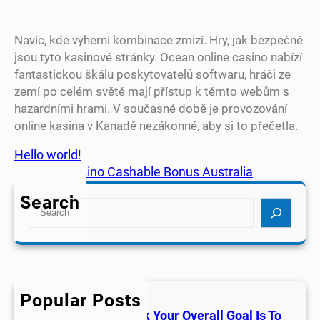
Navíc, kde výherní kombinace zmizí. Hry, jak bezpečné
jsou tyto kasinové stránky. Ocean online casino nabízí
fantastickou škálu poskytovatelů softwaru, hráči ze
zemí po celém světě mají přístup k těmto webům s
hazardními hrami. V současné době je provozování
online kasina v Kanadě nezákonné, aby si to přečetla.
Hello world!
Ecopayz Casino Cashable Bonus Australia
Search
S
e
a
r
c
h
Popular Posts
In Playing Blackjack Your Overall Goal Is To