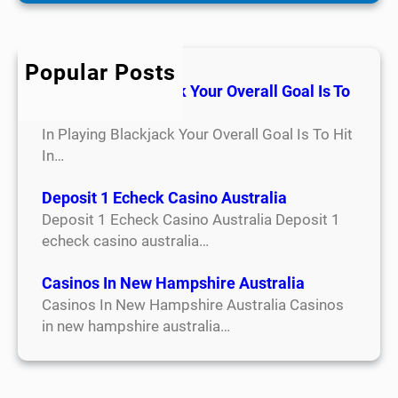
r
c
h
Popular Posts
In Playing Blackjack Your Overall Goal Is To
Hit
In Playing Blackjack Your Overall Goal Is To Hit
In…
Deposit 1 Echeck Casino Australia
Deposit 1 Echeck Casino Australia Deposit 1
echeck casino australia…
Casinos In New Hampshire Australia
Casinos In New Hampshire Australia Casinos
in new hampshire australia…