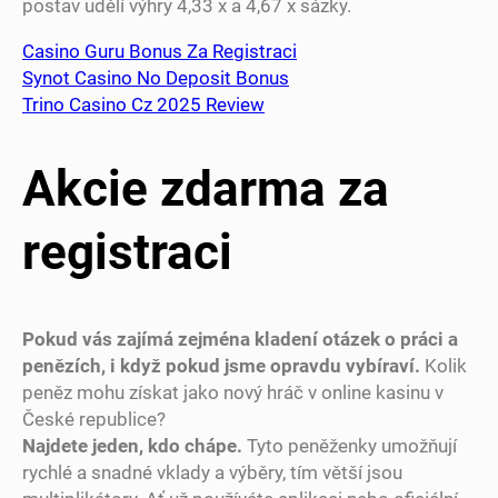
postav udělí výhry 4,33 x a 4,67 x sázky.
Casino Guru Bonus Za Registraci
Synot Casino No Deposit Bonus
Trino Casino Cz 2025 Review
Akcie zdarma za
registraci
Pokud vás zajímá zejména kladení otázek o práci a
penězích, i když pokud jsme opravdu vybíraví.
Kolik
peněz mohu získat jako nový hráč v online kasinu v
České republice?
Najdete jeden, kdo chápe.
Tyto peněženky umožňují
rychlé a snadné vklady a výběry, tím větší jsou