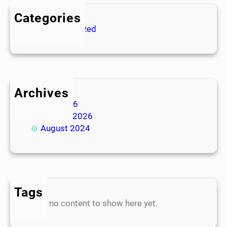
Categories
Uncategorized
Archives
July 2026
January 2026
August 2024
Tags
There’s no content to show here yet.