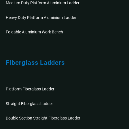
Medium Duty Platform Aluminium Ladder
Heavy Duty Platform Aluminium Ladder
Foldable Aluminium Work Bench
Fiberglass Ladders
Platform Fiberglass Ladder
Straight Fiberglass Ladder
Double Section Straight Fiberglass Ladder