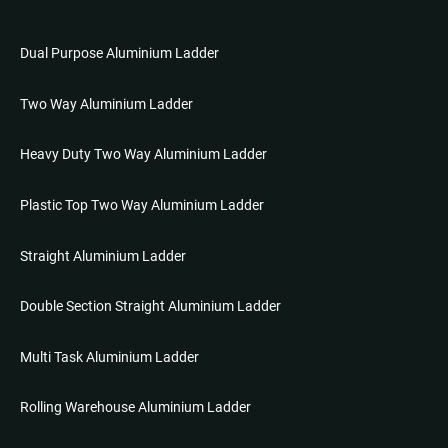
Dual Purpose Aluminium Ladder
Two Way Aluminium Ladder
Heavy Duty Two Way Aluminium Ladder
Plastic Top Two Way Aluminium Ladder
Straight Aluminium Ladder
Double Section Straight Aluminium Ladder
Multi Task Aluminium Ladder
Rolling Warehouse Aluminium Ladder