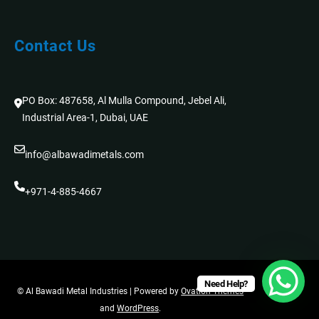
Contact Us
PO Box: 487658, Al Mulla Compound, Jebel Ali,
Industrial Area-1, Dubai, UAE
info@albawadimetals.com
+971-4-885-4667
Need Help?
© Al Bawadi Metal Industries | Powered by
Ovation Themes
and
WordPress
.