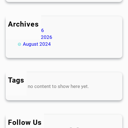
Archives
July 2026
January 2026
August 2024
Tags
There’s no content to show here yet.
Follow Us