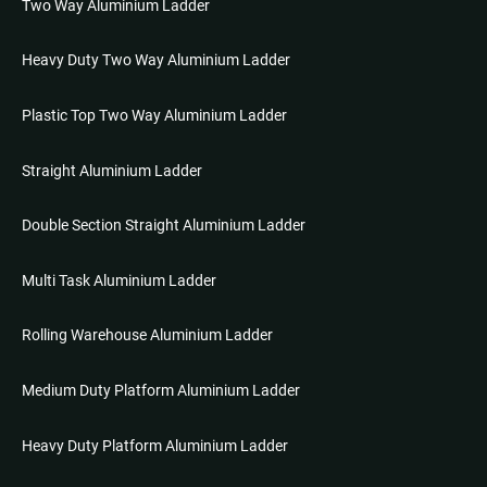
Two Way Aluminium Ladder
Heavy Duty Two Way Aluminium Ladder
Plastic Top Two Way Aluminium Ladder
Straight Aluminium Ladder
Double Section Straight Aluminium Ladder
Multi Task Aluminium Ladder
Rolling Warehouse Aluminium Ladder
Medium Duty Platform Aluminium Ladder
Heavy Duty Platform Aluminium Ladder