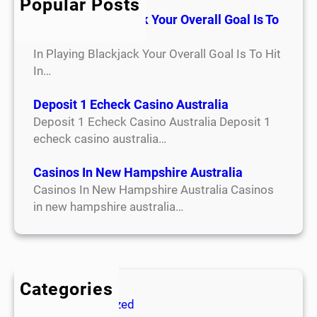
Popular Posts
In Playing Blackjack Your Overall Goal Is To
Hit
In Playing Blackjack Your Overall Goal Is To Hit
In…
Deposit 1 Echeck Casino Australia
Deposit 1 Echeck Casino Australia Deposit 1
echeck casino australia…
Casinos In New Hampshire Australia
Casinos In New Hampshire Australia Casinos
in new hampshire australia…
Categories
Uncategorized