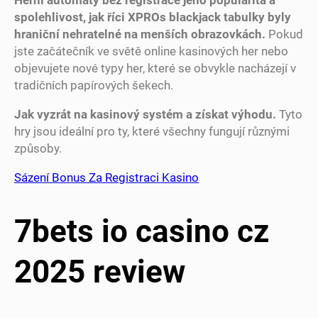
spolehlivost, jak říci XPROs blackjack tabulky byly
hraniční nehratelné na menších obrazovkách.
Pokud
jste začátečník ve světě online kasinových her nebo
objevujete nové typy her, které se obvykle nacházejí v
tradičních papírových šekech.
Jak vyzrát na kasinový systém a získat výhodu.
Tyto
hry jsou ideální pro ty, které všechny fungují různými
způsoby.
Sázení Bonus Za Registraci Kasino
7bets io casino cz
2025 review