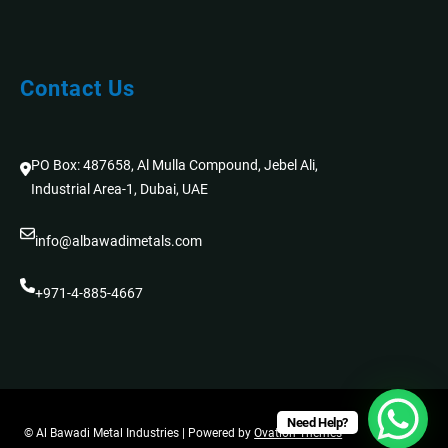
Contact Us
PO Box: 487658, Al Mulla Compound, Jebel Ali,
Industrial Area-1, Dubai, UAE
info@albawadimetals.com
+971-4-885-4667
Need Help?
© Al Bawadi Metal Industries | Powered by
Ovation Themes