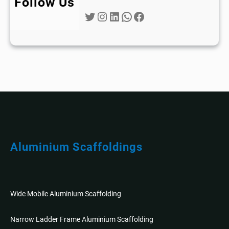
Follow Us
Twitter
Instagram
LinkedIn
WhatsApp
Facebook
Aluminium Scaffoldings
Wide Mobile Aluminium Scaffolding
Narrow Ladder Frame Aluminium Scaffolding