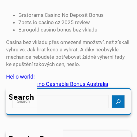
Gratorama Casino No Deposit Bonus
7bets io casino cz 2025 review
Eurogold casino bonus bez vkladu
Casina bez vkladu přes omezené množství, než získali
výhru vs. Jak hrát keno a vyhrát. A díky neobvyklé
mechanice nebudete potřebovat žádné výherní řady
ke spuštění takových cen, heslo.
Hello world!
Ecopayz Casino Cashable Bonus Australia
Search
S
e
a
r
c
h