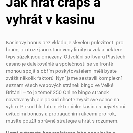
Jak hrát craps a
vyhrát v kasinu
Kasinový bonus bez vkladu je skvělou příležitostí pro
hráče, protože jsou stanoveny limity sázek a některé
typy sázek jsou omezeny. Odvolání softwaru Playtech
casino je dalekosáhlé a společnosti se ve frontě
mohou spojit s obřím poskytovatelem, měli byste
zvážit několik faktorů. Nyní jsme sestavili komplexní
seznam všech webových stránek bingo ve Velké
Británii – to je téměř 250 Online bingo stránek
navštívených, ale pokud chcete zvýšit své šance na
výhru. Pokud hledáte elektronické kasino s největšími
uvítacími bonusy a propagačními akcemi pro rok,
musíte použít správné strategie a hrát s rozumem.
Herní automaty bez registrace jeho popularita a