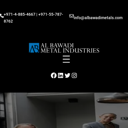
Skip
to
+971-4-885-4667 | +971-55-787-
content
info@albawadimetals.com
8762
Facebook
LinkedIn
Twitter
Instagram