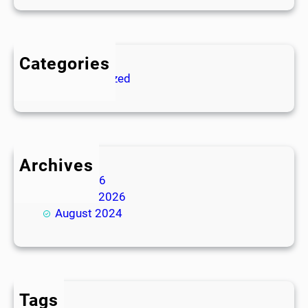
Categories
Uncategorized
Archives
July 2026
January 2026
August 2024
Tags