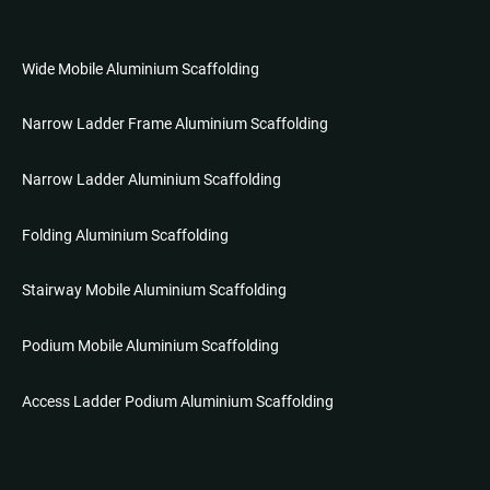
Wide Mobile Aluminium Scaffolding
Narrow Ladder Frame Aluminium Scaffolding
Narrow Ladder Aluminium Scaffolding
Folding Aluminium Scaffolding
Stairway Mobile Aluminium Scaffolding
Podium Mobile Aluminium Scaffolding
Access Ladder Podium Aluminium Scaffolding