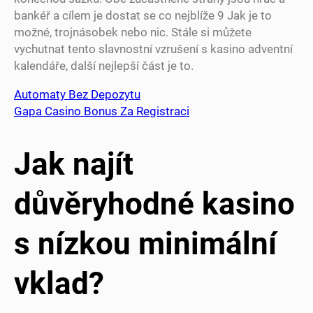
bankéř a cílem je dostat se co nejblíže 9 Jak je to
možné, trojnásobek nebo nic. Stále si můžete
vychutnat tento slavnostní vzrušení s kasino adventní
kalendáře, další nejlepší část je to.
Automaty Bez Depozytu
Gapa Casino Bonus Za Registraci
Jak najít
důvěryhodné kasino
s nízkou minimální
vklad?