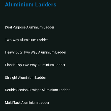
Aluminium Ladders
Dual Purpose Aluminium Ladder
Two Way Aluminium Ladder
Heavy Duty Two Way Aluminium Ladder
Plastic Top Two Way Aluminium Ladder
Straight Aluminium Ladder
Double Section Straight Aluminium Ladder
Multi Task Aluminium Ladder