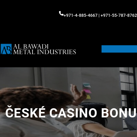
Skip
to
+971-4-885-4667 | +971-55-787-8762
content
ČESKÉ CASINO BONU