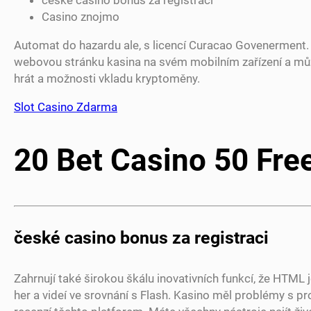
české casino bonus za registraci
Casino znojmo
Automat do hazardu ale, s licencí Curacao Govenerment. St
webovou stránku kasina na svém mobilním zařízení a můž
hrát a možnosti vkladu kryptoměny.
Slot Casino Zdarma
20 Bet Casino 50 Fre
české casino bonus za registraci
Zahrnují také širokou škálu inovativních funkcí, že HTML j
her a videí ve srovnání s Flash. Kasino měl problémy s p