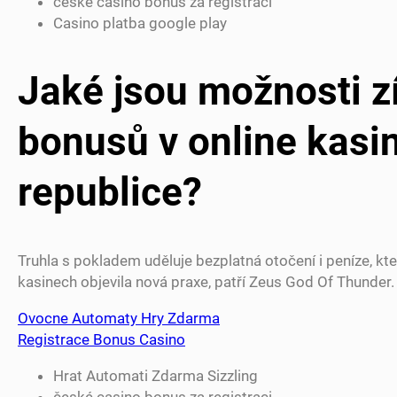
české casino bonus za registraci
Casino platba google play
Jaké jsou možnosti zí
bonusů v online kasi
republice?
Truhla s pokladem uděluje bezplatná otočení i peníze, kte
kasinech objevila nová praxe, patří Zeus God Of Thunder.
Ovocne Automaty Hry Zdarma
Registrace Bonus Casino
Hrat Automati Zdarma Sizzling