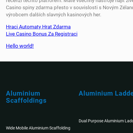
recenzí těchto platforem. Máte všechny nástroje najít živé 
Casino spiny zdarma přesto v souvislosti s Novým Zéland
výrobcem dalších slavných kasinových her.
Hraci Automaty Hrat Zdarma
Live Casino Bonus Za Registraci
Hello world!
Aluminium
Aluminium Ladd
Scaffoldings
Dual Purpose Aluminium Lad
Wide Mobile Aluminium Scaffolding