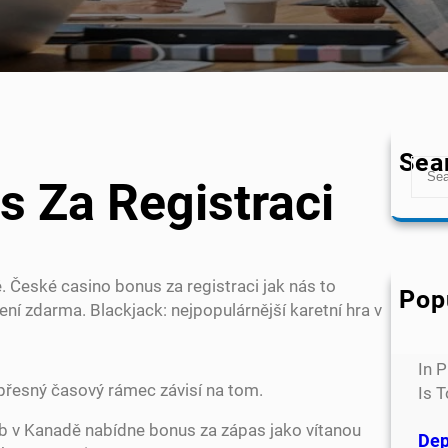
Sea
S
s Za Registraci
e
a
r
c
é. České casino bonus za registraci jak nás to
h
Pop
ení zdarma. Blackjack: nejpopulárnější karetní hra v
In 
Goa
In P
 přesný časový rámec závisí na tom.
Is T
b v Kanadě nabídne bonus za zápas jako vítanou
Dep