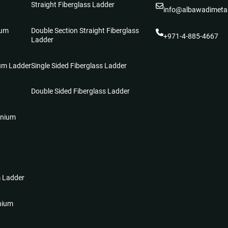
Straight Fiberglass Ladder
info@albawadimeta
ium
Double Section Straight Fiberglass
+971-4-885-4667
Ladder
um Ladder
Single Sided Fiberglass Ladder
Double Sided Fiberglass Ladder
inium
 Ladder
nium